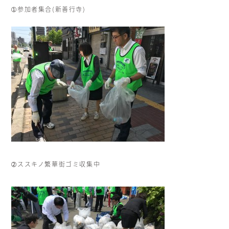
➀参加者集合(新善行寺)
➁ススキノ繁華街ゴミ収集中