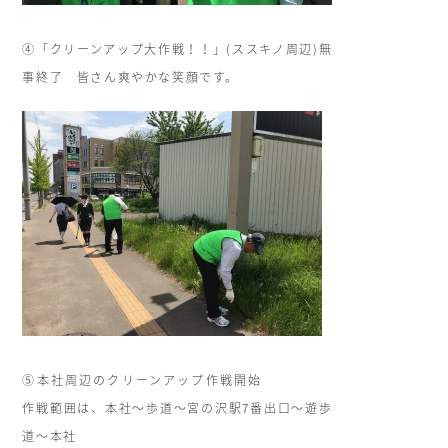
④「クリーンアップ大作戦！！」(ススキノ周辺)無
事終了 皆さん爽やかな笑顔です。
⑤本社周辺のクリーンアップ作戦開始
作戦範囲は、本社～歩道～宮の沢駅7番出口～遊歩
道～本社